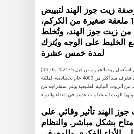
صفة زيت جوز الهند لتبييض
البشرة: يوضع في طبق 1/2 ملعقة صغيرة من الكركم،
قة كبيرة من زيت جوز الهند، وتُخلط
 الخليط على الوجه ويُترك
لمدة خمس عشرة
Jan 16, 2021 · 5 استعمالات لزيت الخروع هي الأفضل للعناية بالشعر استُعمل زيت الخروع من قِبل
المصريين القدامى لعلاج حساسية العينين، أما في الهند فعُرف منذ أكثر من 4000 عام بخصائصه المليّنة
فمبر) 2015 يعد زيت جوز الهند من الزيوت النباتية الطبيعية ويتم استخراجه من
جوز الهند تأثير وقائي على
 متاح بشكل مباشر. والنظام
لى الأداء الفكري والمعرفي