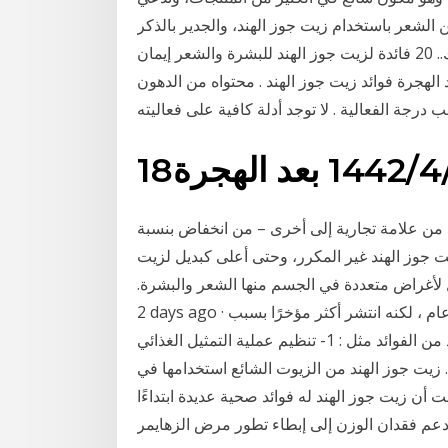
الشعر باستخدام زيت جوز الهند، والجدير بالذكر
لجمالك.. 20 فائدة لزيت جوز الهند للبشرة والشعر لجمالك.. 20 فائدة لزيت جوز الهند للبشرة والشعر إيمان
السبت، 15 أغسطس 2020 - 10:24 م 3‏‏/6‏‏/1442 بعد الهجرة فوائد زيت جوز الهند . محتواه من الدهون
 بعد الهجرة
ًا من علامة تجارية إلى أخرى – من انخفاض بنسبة
 الهند البكر الممتاز، إلى ارتفاع 0.2 ٪ + لزيت جوز الهند غير المكرر، وحتى أعلى كبديل لزيت
ل لأغراض متعددة في الجسم منها الشعر والبشرة.
2 days ago · نتشر جوز الهند في المناطق الاستوائية لأكثر من 4500 عام ، لكنه انتشر أكثر مؤخرًا بسبب
نكهتة الرائعة أهم فوائد زيت جوز الهند لزيت جوز الهند العديد من الفوائد مثل : 1- تنظيم عملية التمثيل الغذائي
 زيت جوز الهند من الزيوت الشائع استخدامها في
 أن زيت جوز الهند له فوائد صحية عديدة ابتداءًا