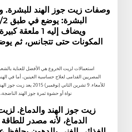
وصفات زيت جوز الهند للبشرة. و
ويضاف إليه 1 ملع
المكونات حتى تتجانس، ثم يوضع
للأمعاء. 9 تشرين الثاني (نو
نواة أو حشوة ثمرة جوز الهند الناضجة، ولهذا الزيت استخدامات عديدة في الغذاء والدواء
زيت جوز الهند والدماغ. لزيت 
الدماغ، لأنه مصدر للطاقة
الغذائي الغني بالدهون يحافظ ع