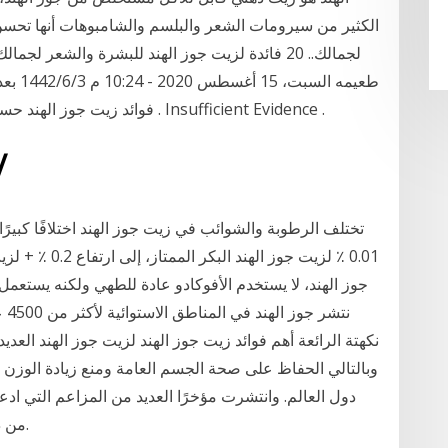
الكثير من سيرومات الشعر والبلسم والشامبوهات أنها تحسن 
طعيمه 
. فوائد زيت جوز الهند حسب درجة الفعالية . لا توجد أدلة كافية على فعاليته Insufficient Evidence .
18‏‏/4‏‏/1442
تختلف الرطوبة والشوائب في زيت جوز الهند اختلافًا كبير
0.01 ٪ لزيت جوز
جوز الهند، لا يستخدم الأفوكادو عادة للطهي ولكنه يستعم
وبالتالي الحفاظ على صحة الجسم العامة ومنع زيادة الوزن .
دول العالم. وانتشرت مؤخرًا العديد من المزاعم التي ادعت
من دعم فقدان الوزن إلى إبطاء تطور مرض الزهايمر.