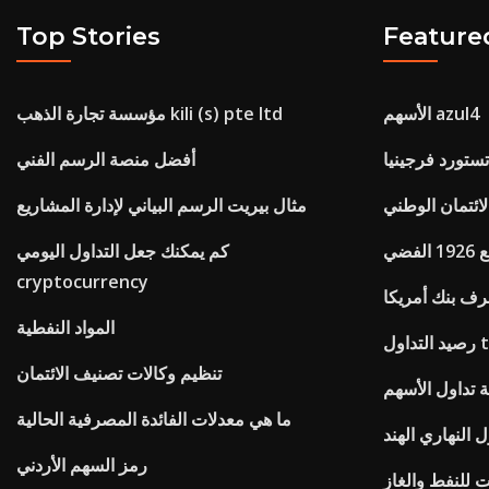
Top Stories
Feature
الأسهم azul4
مؤسسة تجارة الذهب kili (s) pte ltd
 تستورد فرجينيا
أفضل منصة الرسم الفني
ائتمان الوطني
مثال بيريت الرسم البياني لإدارة المشاريع
ضي
كم يمكنك جعل التداول اليومي
cryptocurrency
صرف بنك أمريكا
المواد النفطية
تنظيم وكالات تصنيف الائتمان
 تداول الأسهم
ما هي معدلات الفائدة المصرفية الحالية
ل النهاري الهند
رمز السهم الأردني
 للنفط والغاز