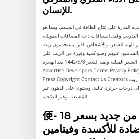
للإنسان.
ديه القدرة على إنتاج الطاقة في الجسم، وهذا هو
 التدريب وقبل السباقات ذات المسافات الطويلة،
ز الهند للشعر، والأشخاص الذين يستخدمون زيت
لشامبو، عليهم وضع كمية وفيرة من الزيت على
خصلات الشعر المبللة ولف الشعر 8‏‏/5‏‏/1442 بعد الهجرة About Press Copyright Contact us Creators
Advertise Developers Terms Privacy Poli
Press Copyright Contact us Creators أنواع زيت جوز الهند. هناك عدّة أنواع لزيت جوز الهند، ومنها: زيت
ه على درجات حرارة عالية، ويحتوي على الدهون غير
المُشبعة، وغير الصّحية.
便- زيت جوز الهند ~ متوفر من جديد بسعر 18
ة للأكسدة وفيتامين (e)، مما