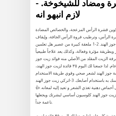
رة ومضاد للشيخوخة. -
لازم انبهو انه
تكوين قشرة الرأس المزعجة، والخصائص المضادة
رة الرأس، وترطيب فروة الرأس الجافة، وإيقاف
الحكة، والطريقة هي: المكونات: 4-3 ملاعق كبيرة من زيت جوز الهند. 2-1 ملعقة كبيرة من عصير هل تعلمين
بطريقة مؤثرة وفعالة، وكذلك يعد علاجاً طبيعياً
ة الزيت المقلد من الأصلي منه فوائد زيت جوز
الهند ليست للبشرة فقط ولك للشعر والصحة بشكل عام. لذا جمعنا لك اليوم ٣٥ فائدة لزيت جوز الهند،
صفة جوز الهند لشعر صحي وقوي طريقة الاستخدام
1-ضعي على يديك زيت جوز الهند. 2-ابدئي بفرك فروة رأسك به باستخدام أصابعك. 3-اتركي زيت جوز الهند
وز الهند على أحماض دهنية تغذي الشعر و تعيد إليه لمعانه. 👍
 👍 👍 * ٣٠ فائدة لزيت جوز الهند: ١- يعمل زيت جوز الهند كلوسيون أساسي لبشرتك ويجعلها
ناعمة جداً.
فوائد زيت جوز الهند ليست للبشرة فقط ولك للشعر والصحة بشكل عام. لذا جمعنا لك اليوم ٣٥ فائدة لزيت