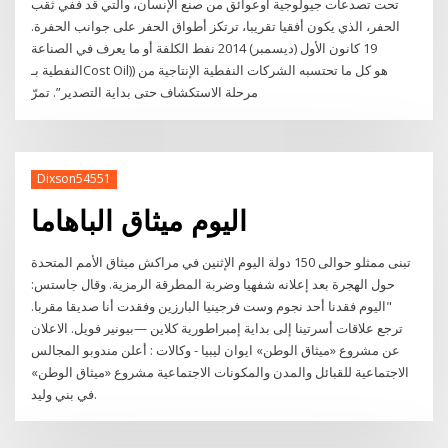
تحت تصدعات جيولوجية أوعوائق من صنع الإنسان، والتي قد ففي ثقب
الحفر، الذي يكون أفقيا تقريبا، ترتكز أطواق الحفر على جوانب الحفرة.
19 كانون الأول (ديسمبر) 2014 نفط الكلفة أو ما يعرف في الصناعة
النفطية بـCost Oil)) هو كل ما تحتسبه الشركات النفطية الإنتاجية من
مرحلة الاستكشاف حتى بداية التصدير”. تمرّ
Dixson54551
اليوم ميثاق الباهاما
تبنى ممثلو حوالى 150 دولة اليوم الإثنين في مراكش ميثاق الأمم المتحدة
حول الهجرة بعد إعلانه شفهيا وضربة المطرقة الرمزية. وقال جاستس:
"اليوم فقدنا أحد نجوم وست فرجينيا البارزين وفقدت أنا صديقا مقربا.
ترجع علاقات أسرتينا إلى بداية إمبراطورية كلاين —بيونير فويل. الاعلان
عن مشروع «ميثاق الوطن» ايوان ليبيا - وكالات : أعلن مندوبو المجالس
الاجتماعية للقبائل والمدن والمكونات الاجتماعية مشروع «ميثاق الوطن»
في بني وليد.