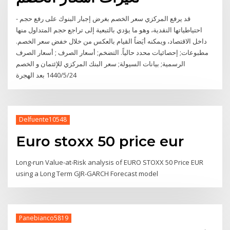
- قد يرفع المركزي سعر الخصم بغرض إجبار البنوك على رفع حجم
احتياطياتها النقدية، وهو ما يؤدي بالتبعية إلى تراجع حجم المتداول منها
داخل الاقتصاد، ويمكنه أيَضاً القيام بالعكس من خلال خفض سعر الخصم.
مطبوعات; إحصائيات محدد حالياً. التضخم; أسعار الصرف ; أسعار الصرف
الرسمية; بيانات السيولة; سعر البنك المركزي للإئتمان و الخصم
24‏‏/5‏‏/1440 بعد الهجرة
Delfuente10548
Euro stoxx 50 price eur
Long-run Value-at-Risk analysis of EURO STOXX 50 Price EUR
using a Long Term GJR-GARCH Forecast model
Panebianco5819