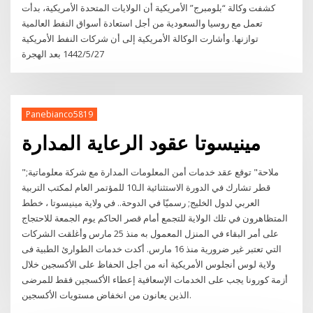
كشفت وكالة “بلومبرج” الأمريكية أن الولايات المتحدة الأمريكية، ‏بدأت
تعمل مع روسيا والسعودية من أجل استعادة أسواق النفط ‏العالمية
توازنها.‏ وأشارت الوكالة الأمريكية إلى أن شركات النفط الأمريكية
27‏‏/5‏‏/1442 بعد الهجرة
Panebianco5819
مينيسوتا عقود الرعاية المدارة
"ملاحة" توقع عقد خدمات أمن المعلومات المدارة مع شركة معلوماتية;
قطر تشارك في الدورة الاستثنائية الـ10 للمؤتمر العام لمكتب التربية
العربي لدول الخليج; رسميّا في الدوحة.. في ولاية مينيسوتا ، خطط
المتظاهرون في تلك الولاية للتجمع أمام قصر الحاكم يوم الجمعة للاحتجاج
على أمر البقاء في المنزل المعمول به منذ 25 مارس وأغلقت الشركات
التي تعتبر غير ضرورية منذ 16 مارس. أكدت خدمات الطوارئ الطبية فى
ولاية لوس أنجلوس الأمريكية أنه من أجل الحفاظ على الأكسجين خلال
أزمة كورونا يجب على الخدمات الإسعافية إعطاء الأكسجين فقط للمرضى
الذين يعانون من انخفاض مستويات الأكسجين.