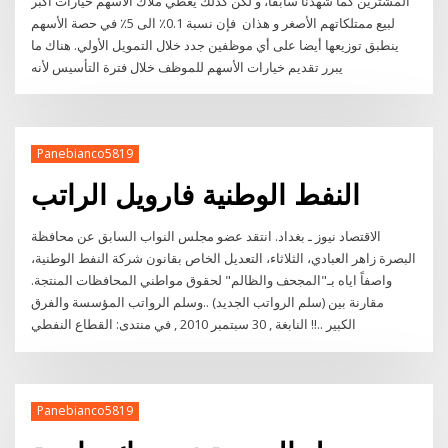
المشترين كما شهدنا سابقاً، و لكن كذلك يعطي ملاك الأسهم خيارات أكبر
لبيع ممتلكاتهم الأصغر و هذان فإن نسبة 0.1٪ الى 5٪ في حصة الأسهم
ينطبق توزيعها أيضا على أي موظفين جدد خلال التمويل الأولي. هناك ما
يبرر تقديم خيارات الأسهم للموظف خلال فترة التأسيس لأنه
Panebianco5819
النفط الوطنية فارويل الراتب
الاقتصاد نيوز ـ بغداد. انتقد عضو مجلس النواب السابق عن محافظة
البصرة زاهر العبادي، الثلاثاء، التعديل الخاص بقانون شركة النفط الوطنية،
واصفاً اياه بـ"المجحف والظالم" لحقوق مواطني المحافظات المنتجة.
مقارنة بين (سلم الرواتب الجديد) ..وسلم الرواتب المؤسسة والفرق
الكبير ..!! النابغة , ‏30 سبتمبر 2010 , في منتدى: القطاع النفطي
Panebianco5819