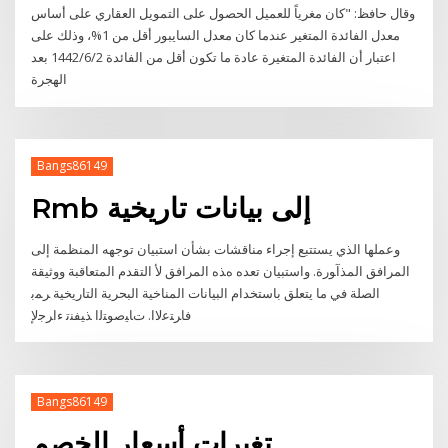
وقال حافظ: "كان مغرياً للعميل الحصول على التمويل العقاري على أساس
معدل الفائدة المتغير عندما كان معدل السايبور أقل من 1%، وذلك على
اعتبار أن الفائدة المتغيرة عادة ما تكون أقل من الفائدة 2‏‏/6‏‏/1442 بعد
الهجرة
Bangs86149
Rmb إلى بيانات تاريخية
وﻋﻤﻠﻬﺎ اﻟﺬي ﻳﺴﺘﺘﺒﻊ إﺟﺮاء ﻣﻨﺎﻗﺸﺎت ﺑﺸﺄن اﺳﺘﺒﻴﺎن ﺗﻮﺟﻬﻪ اﻟﻤﻨﻈﻤﺔ إﻟﻰ
اﻟﻤﺮاﻓﻖ اﻟﻤﺬآﻮرة. واﺳﺘﺒﻴﺎن ﺗﻌﺪﻩ هﺬﻩ اﻟﻤﺮاﻓﻖ ﻷ اﻟﺘﻘﺪم اﻟﻤﺘﻌﺎﻗﺒﺔ ووﺛﻴﻘﺔ
اﻟﺼﻠﺔ ﻓﻲ ﻣﺎ ﻳﺘﻌﻠﻖ ﺑﺎﺳﺘﺨﺪام اﻟﺒﻴﺎﻧﺎت اﻟﻤﻨﺎﺧﻴﺔ اﻟﺒﺤﺮﻳﺔ اﻟﺘﺎرﻳﺨﻴﺔ ﺮﻤﺑ
فاﺮﺘﻋﻻا. تﺎﻴﺻﻮﺘﻟا ﺬﻴﻔﻨﺗ ءاﺮﺟﻹ
Bangs86149
تغيرات أسعار الخصم