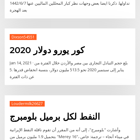
تداولها. ذكرنا ايضا بعض وجهات نظر كبار المحللين الماليين عنها 7‏‏/6‏‏/1442
بعد الهجرة
Dixson54551
كور يورو دولار 2020
Jan 14, 2021 · بلغ حجم التبادل التجارى بين مصر والأردن خلال الفترة من
يناير إلى سبتمبر 2020 نحو 513.5 مليون دولار، بنسبة انخفاض قدرها .5
عن ذات الفترة
Loudermilk26627
النفط لكل برميل بلومبرج
وأشارت "بلومبرج"، إلى أنه من المقرر أن تقوم ناقلة النفط الإيرانية
بتحميل 1.9 مليون برميل من "Merey 16"، في ميناء أنحاء – ترجمة: خاص