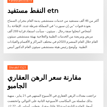
Panebianco5819
النفط مستفيد etn
أكثر من 46 ألف مستفيد من خدمات مستشفى يدمة العام بنجران السماح
بعودة قنوات “بي إن سبورت” في المملكة شرطة جدة.. الإطاحة بـ3
أشخاص انتحلوا صفة رجال .. سيئون - سبأنت استفاد قرابة 269 ألف
مريض ومريضة من الخدمات الطبية والعلاجية بهيئة مستشفى سيئون
العام خلال العام المنصرم 2020م في مختلف المراكز و الأقسام والعيادات
الطبية . وأوضح رئيس هيئة مستشفى سيئون العام الدكتور أنيس
Shiraki11521
مقارنة سعر الرهن العقاري
الجامبو
تراجعت معدلات الرهن العقاري في الأسبوع المنتهي في 21 يناير ، منهية
بذلك سلسلة من المكاسب الأسبوعية الثانية على التوالي. وانخفضت
أسعار الفائدة الثابتة لمدة 30 عامًا بمقدار نقطتين أساس إلى 2.77٪.