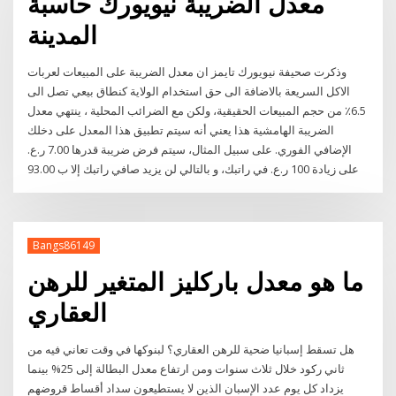
معدل الضريبة نيويورك حاسبة
المدينة
وذكرت صحيفة نيويورك تايمز ان معدل الضريبة على المبيعات لعربات
الاكل السريعة بالاضافة الى حق استخدام الولاية كنطاق بيعي تصل الى
6.5٪ من حجم المبيعات الحقيقية، ولكن مع الضرائب المحلية ، ينتهي معدل
الضريبة الهامشية هذا يعني أنه سيتم تطبيق هذا المعدل على دخلك
الإضافي الفوري. على سبيل المثال، سيتم فرض ضريبة قدرها 7.00 ر.ع.
على زيادة 100 ر.ع. في راتبك، و بالتالي لن يزيد صافي راتبك إلا ب 93.00
Bangs86149
ما هو معدل باركليز المتغير للرهن
العقاري
هل تسقط إسبانيا ضحية للرهن العقاري؟ لبنوكها في وقت تعاني فيه من
ثاني ركود خلال ثلاث سنوات ومن ارتفاع معدل البطالة إلى 25% بينما
يزداد كل يوم عدد الإسبان الذين لا يستطيعون سداد أقساط قروضهم