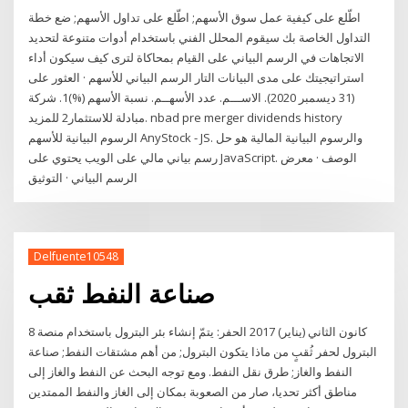
اطّلع على كيفية عمل سوق الأسهم; اطّلع على تداول الأسهم; ضع خطة
التداول الخاصة بك سيقوم المحلل الفني باستخدام أدوات متنوعة لتحديد
الاتجاهات في الرسم البياني على القيام بمحاكاة لترى كيف سيكون أداء
استراتيجيتك على مدى البيانات التار الرسم البياني للأسهم · العثور على
(31 ديسمبر 2020). الاســـم. عدد الأسهــم. نسبة الأسهم (%)1. شركة
مبادلة للاستثمار2 للمزيد. nbad pre merger dividends history
الرسوم البيانية للأسهم AnyStock - JS. والرسوم البيانية المالية هو حل
رسم بياني مالي على الويب يحتوي على JavaScript. الوصف · معرض
الرسم البياني · التوثيق
Delfuente10548
صناعة النفط ثقب
8 كانون الثاني (يناير) 2017 الحفر: يتمّ إنشاء بئر البترول باستخدام منصة
البترول لحفر ثُقبٍ من ماذا يتكون البترول; من أهم مشتقات النفط; صناعة
النفط والغاز; طرق نقل النفط. ومع توجه البحث عن النفط والغاز إلى
مناطق أكثر تحديا، صار من الصعوبة بمكان إلى الغاز والنفط الممتدين