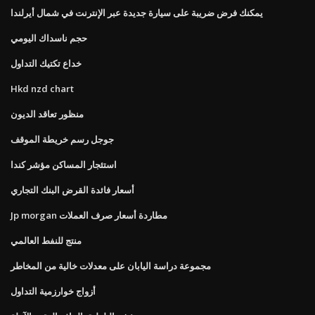
يمكنك فرض ضريبة على سيارة جديدة عبر الإنترنت في شمال أيرلندا
حجم ناسداك اليومي
خداع تكتيك التداول
Hkd nzd chart
منظور تعاقد الديون
جوجل رسم خريطة الموقف
استئجار المساكن مؤشر كندا
أسعار فائدة القرض البنك التجاري
Jp morgan مطاردة أسعار صرف العملات
منتج للنفط العالمي
مجموعة دراسة اليابان على معدلات خالية من المخاطر
أزواج خوارزمية التداول