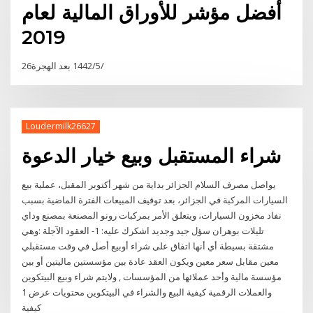
أفضل مؤشر للأوراق المالية لعام
2019
26‏‏/5‏‏/1442 بعد الهجرة
Loudermilk26627
شراء المستقبل وبيع خيار الدعوة
يواصل مصرف السلام الجزائر بداية من شهر أكتوبر المقبل، عملية بيع
السيارات المركبة في الجزائر، بعد توقيف المبيعات الفترة الماضية بسبب
نفاد مخزون السيارات، ويتعلق الأمر بمركبات رونو المصنعة بمصنع وداي
تليلات بوهران سؤل جيد وجديد اشكرك عليه: 1- العقود الآجلة :وهي
مشتقة بسيطة أي أنها اتفاق على شراء أوبيع أصل في وقت مستقبلي
معين مقابل سعر معين ويكون العقد عادة بين مؤسستين ماليتين أو بين
مؤسسة مالية وأحد عملائها من المؤسسات , ولايتم شراء وبيع البيتكوين
والعملات الرقمية كيفية البيع والشراء في البيتكوين محتويات عرض 1
كيفية