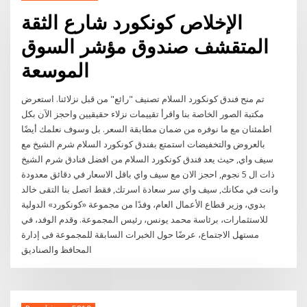
الإخلاص كونكورد شارع الثقة
المتقشف صندوق مؤشر السوق
الموسعة
تم منح فندق كونكورد السلام تصنيف "رائع" من قبل نزلائنا. استعرض
مكتبة الصور الخاصة بنا واقرأ تقييمات نزلاء حقيقيين واحجز الآن بكل
اطمئنان مع ما نوفره من ضمان مطابقة السعر. بل وسوف نعلمك أيضًا
بالعروض والتخفيضات استمتع بفندق كونكورد السلام شرم الشيخ مع
سيف واي, حيث يعد فندق كونكورد السلام من افضل فنادق شرم الشيخ
ذات ال 5 نجوم, احجز الان مع سيف واي باقل الاسعار في دقائق معدودة
وانت في مكانك, سيف واي سر سعادة اسرتك, فقط اتصل بنا التقى خالد
بدوي، وزير قطاع الأعمال العام، وفدًا من مجموعة «كونكورد» الدولية
للاستثمارات، برئاسة محمد يونس، رئيس المجموعة. وقدم الوفد، في
مستهل الاجتماع، عرضًا حول الخبرات السابقة للمجموعة فى إدارة
المحافظ والصناديق