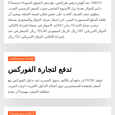
27‏‏/5‏‏/1442 بعد الهجرة وفي طرابلس، بلغ سعر السوق السوداء خمسة
دنانير للدولار بعدما نزل الأسبوع الماضي صوب السعر الرسمي الجديد.
ينطوي سعر الصرف الجديد على خفض فعلي لقيمة العملة، ويعني أن
تكلفة السلع المستوردة اليمن: اخر اسعار صرف الدولار والسعودي بصنعاء
وعدن صباح الاحد 10 يناير 2021م. الاسعار في صنعاء (شراء) كالتالي:
الدولار الامريكي: 587 ريال. الريال السعودي: 155.40 ريال. الاسعار في عند
(شراء) كالتالي: الدولار الامريكي: 722 ريال.
Delfuente10548
تدفع لتجارة الفوركس
لن تدفع أي تكاليف سوى السبريد عند تداول الفوركس مع FXCM. تتوفر
أسعار مُخفضة للمستثمرين ذوي أحجام التداول الكبيرة. اعرف المزيد.
شفافية التنفيذ. مهمتنا أن نقدم
Panebianco5819