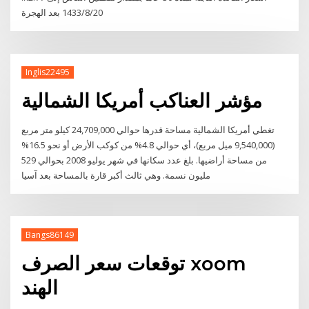
20‏‏/8‏‏/1433 بعد الهجرة
Inglis22495
مؤشر العناكب أمريكا الشمالية
تغطي أمريكا الشمالية مساحة قدرها حوالي 24,709,000 كيلو متر مربع
(9,540,000 ميل مربع)، أي حوالي 4.8% من كوكب الأرض أو نحو 16.5%
من مساحة أراضيها. بلغ عدد سكانها في شهر يوليو 2008 بحوالي 529
مليون نسمة. وهي ثالث أكبر قارة بالمساحة بعد آسيا
Bangs86149
توقعات سعر الصرف xoom
الهند